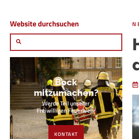
Website durchsuchen
N
Bock
mitzumachen?
Werde Teil unserer
Freiwilligen Feuerwehr
KONTAKT