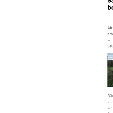
S
b
Alt
am 
– 
St
Bäu
kon
wa