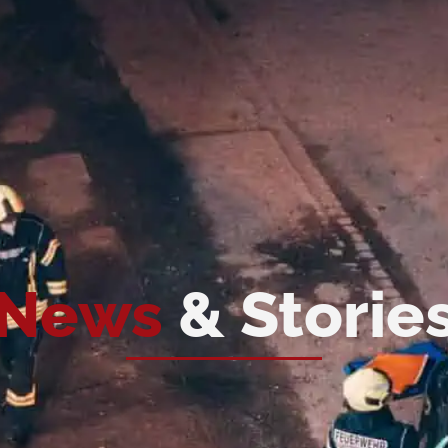
News
& Storie