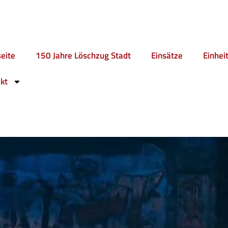
seite
150 Jahre Löschzug Stadt
Einsätze
Einhei
kt