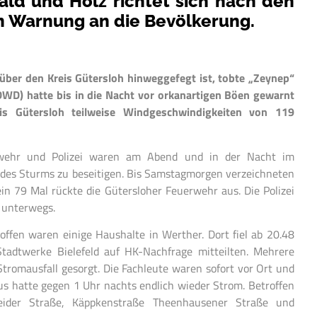
ld und Holz richtet sich nach den
en Warnung an die Bevölkerung.
 über den Kreis Gütersloh hinweggefegt ist, tobte „Zeynep“
DWD) hatte bis in die Nacht vor orkanartigen Böen gewarnt
s Gütersloh teilweise Windgeschwindigkeiten von 119
rwehr und Polizei waren am Abend und in der Nacht im
 des Sturms zu beseitigen. Bis Samstagmorgen verzeichneten
ein 79 Mal rückte die Gütersloher Feuerwehr aus. Die Polizei
 unterwegs.
ffen waren einige Haushalte in Werther. Dort fiel ab 20.48
tadtwerke Bielefeld auf HK-Nachfrage mitteilten. Mehrere
Stromausfall gesorgt. Die Fachleute waren sofort vor Ort und
us hatte gegen 1 Uhr nachts endlich wieder Strom. Betroffen
eider Straße, Käppkenstraße Theenhausener Straße und