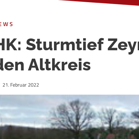
EWS
HK: Sturmtief Zey
den Altkreis
21. Februar 2022