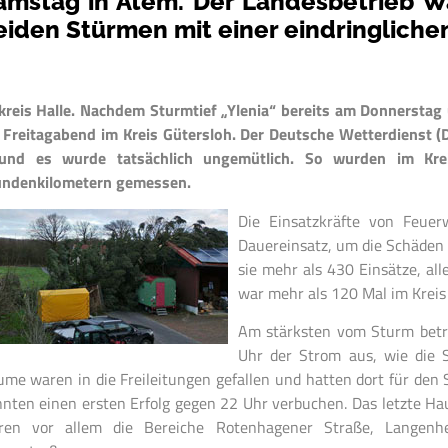
amstag in Atem. Der Landesbetrieb Wa
eiden Stürmen mit einer eindringlich
kreis Halle. Nachdem Sturmtief „Ylenia“ bereits am Donnerstag
Freitagabend im Kreis Gütersloh. Der Deutsche Wetterdienst (
und es wurde tatsächlich ungemütlich. So wurden im Krei
undenkilometern gemessen.
Die Einsatzkräfte von Feue
Dauereinsatz, um die Schäden
sie mehr als 430 Einsätze, all
war mehr als 120 Mal im Kreis
Am stärksten vom Sturm betro
Uhr der Strom aus, wie die S
me waren in die Freileitungen gefallen und hatten dort für den 
nten einen ersten Erfolg gegen 22 Uhr verbuchen. Das letzte Ha
ren vor allem die Bereiche Rotenhagener Straße, Langenh